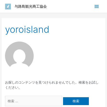
内
メ
与路島観光商工協会
容
を
イ
検
ス
索
キ
ン
対
yoroisland
ッ
象:
プ
メ
ニ
ュ
ー
お探しのコンテンツを見つけられませんでした。検索をお試し
ください。